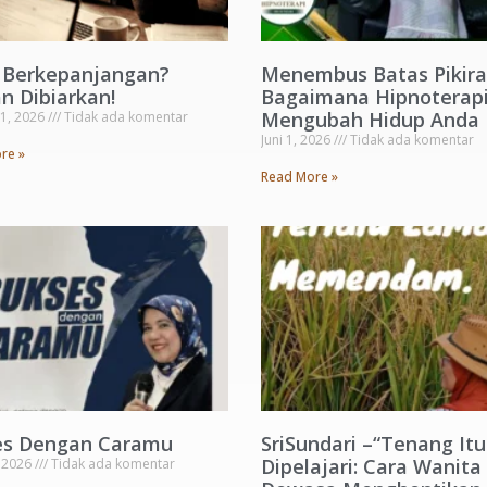
s Berkepanjangan?
Menembus Batas Pikira
n Dibiarkan!
Bagaimana Hipnoterapi
Mengubah Hidup Anda
 1, 2026
Tidak ada komentar
Juni 1, 2026
Tidak ada komentar
re »
Read More »
es Dengan Caramu
SriSundari –“Tenang Itu
Dipelajari: Cara Wanita
, 2026
Tidak ada komentar