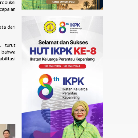
roduksi
 capaian
ata dari
 turut
n bahwa
ilitasi