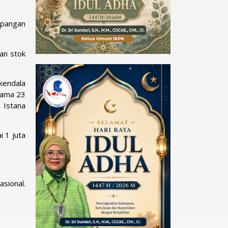
 pangan
an stok
 kendala
elama 23
 Istana
i 1 juta
sional.