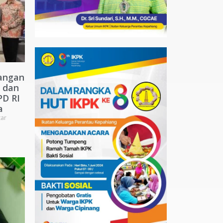
angan
 dan
PD RI
a
ar