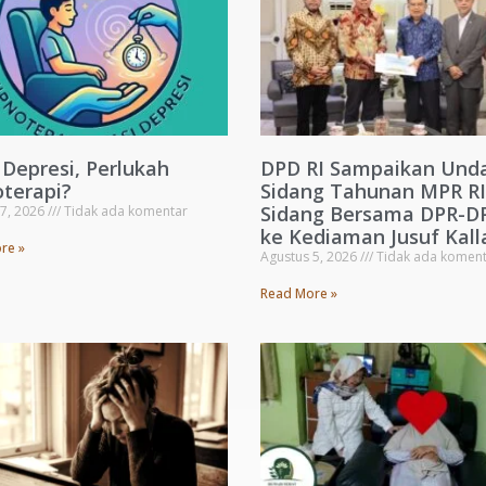
 Depresi, Perlukah
DPD RI Sampaikan Und
terapi?
Sidang Tahunan MPR RI
Sidang Bersama DPR-D
 7, 2026
Tidak ada komentar
ke Kediaman Jusuf Kall
re »
Agustus 5, 2026
Tidak ada koment
Read More »