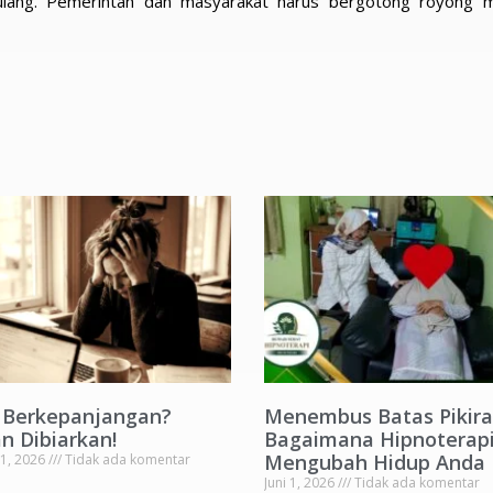
rulang. Pemerintah dan masyarakat harus bergotong royong 
s Berkepanjangan?
Menembus Batas Pikira
n Dibiarkan!
Bagaimana Hipnoterapi
Mengubah Hidup Anda
 1, 2026
Tidak ada komentar
Juni 1, 2026
Tidak ada komentar