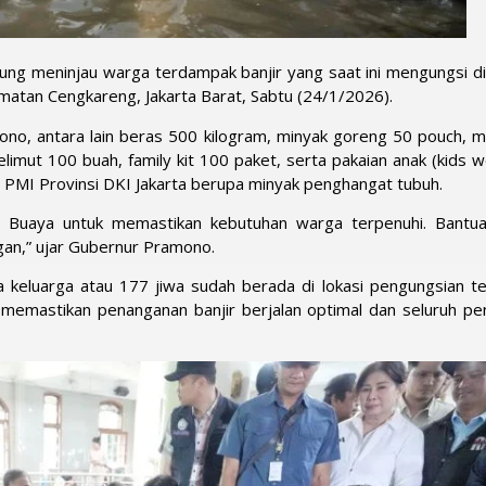
ng meninjau warga terdampak banjir yang saat ini mengungsi di
matan Cengkareng, Jakarta Barat, Sabtu (24/1/2026).
no, antara lain beras 500 kilogram, minyak goreng 50 pouch, mi
elimut 100 buah, family kit 100 paket, serta pakaian anak (kids 
ri PMI Provinsi DKI Jakarta berupa minyak penghangat tubuh.
a Buaya untuk memastikan kebutuhan warga terpenuhi. Bantu
gan,” ujar Gubernur Pramono.
a keluarga atau 177 jiwa sudah berada di lokasi pengungsian te
memastikan penanganan banjir berjalan optimal dan seluruh pe