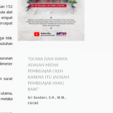
hkan 152
la alat
k empat
ercepat
 titik.
butuhan
nurunan
"Dunia dan isinya
ilimeter
adalah media
pembelajar oleh
karena itu jadilah
n surat
pembelajar yang
baik"
 utama,
Sri Sundari, S.H., M.M.,
melalui
CGCAE