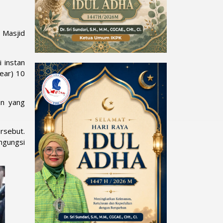
 Masjid
 instan
wear) 10
an yang
rsebut.
ngungsi