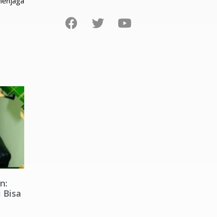
menjaga
n:
 Bisa