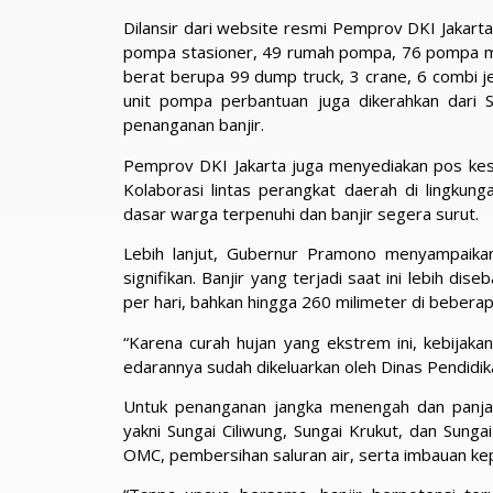
Dilansir dari website resmi Pemprov DKI Jakarta
pompa stasioner, 49 rumah pompa, 76 pompa mobi
berat berupa 99 dump truck, 3 crane, 6 combi je
unit pompa perbantuan juga dikerahkan dari 
penanganan banjir.
Pemprov DKI Jakarta juga menyediakan pos kese
Kolaborasi lintas perangkat daerah di lingku
dasar warga terpenuhi dan banjir segera surut.
Lebih lanjut, Gubernur Pramono menyampaik
signifikan. Banjir yang terjadi saat ini lebih d
per hari, bahkan hingga 260 milimeter di beberapa
“Karena curah hujan yang ekstrem ini, kebijak
edarannya sudah dikeluarkan oleh Dinas Pendidik
Untuk penanganan jangka menengah dan panjan
yakni Sungai Ciliwung, Sungai Krukut, dan Sun
OMC, pembersihan saluran air, serta imbauan 