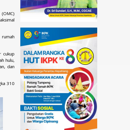
a (OMC)
aksimal
e rumah
r cukup
h hulu,
an, dan
gka 310