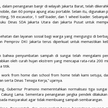
, dalam penanganan banjir di wilayah Jakarta Barat, telah dikera
le, dan 60 pompa apung atau portable. Selain itu, digunakan pu
tting, 59 excavator, 1 self loader, dan 1 wheel loader. Sebanya
Suku Dinas SDA Jakarta Utara dan Jakarta Pusat untuk memp
hatan dan layanan sosial bagi warga yang mengungsi di berbagai
ngan Pemprov DKI Jakarta terus diperkuat untuk memastikan ke
an bahwa penyumbatan sampah di sungai telah mengalami pe
isebabkan oleh curah hujan ekstrem yang mencapai rata-rata 200 m
 titik.
an work from home dan school from home telah kami setujui, da
an serta Dinas Tenaga Kerja,” ujarnya.
g, Gubernur Pramono memerintahkan normalisasi tiga sungai
gai Cakung Lama. Sementara penanganan jangka pendek dilakukan 
kepada masyarakat agar tidak membuang sampah sembarangan.