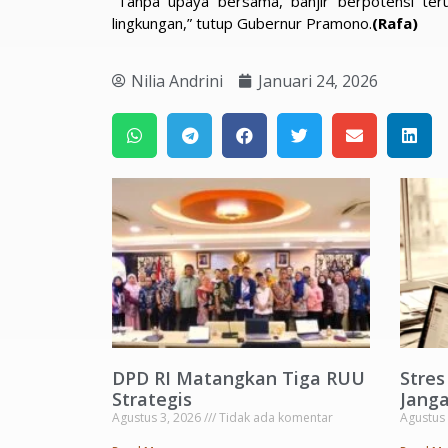
“Tanpa upaya bersama, banjir berpotensi te
lingkungan,” tutup Gubernur Pramono.
(Rafa)
Nilia Andrini
Januari 24, 2026
DPD RI Matangkan Tiga RUU
Stre
Strategis
Janga
Agustus 3, 2026
Tidak ada komentar
Agustus