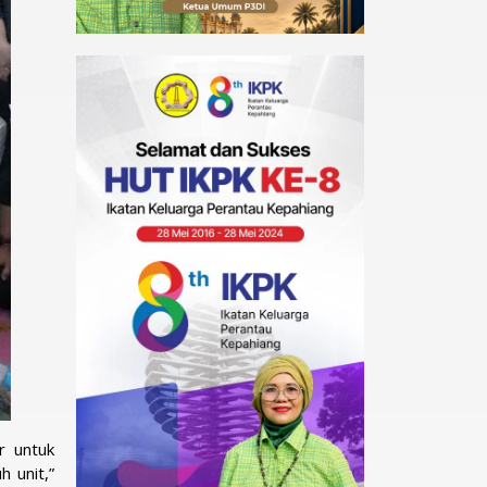
r untuk
 unit,”