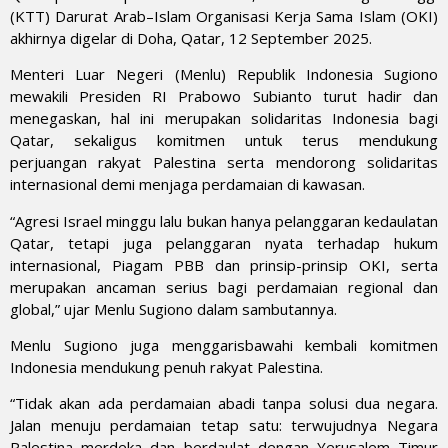
(KTT) Darurat Arab–Islam Organisasi Kerja Sama Islam (OKI)
akhirnya digelar di Doha, Qatar, 12 September 2025.
Menteri Luar Negeri (Menlu) Republik Indonesia Sugiono
mewakili Presiden RI Prabowo Subianto turut hadir dan
menegaskan, hal ini merupakan solidaritas Indonesia bagi
Qatar, sekaligus komitmen untuk terus mendukung
perjuangan rakyat Palestina serta mendorong solidaritas
internasional demi menjaga perdamaian di kawasan.
“Agresi Israel minggu lalu bukan hanya pelanggaran kedaulatan
Qatar, tetapi juga pelanggaran nyata terhadap hukum
internasional, Piagam PBB dan prinsip-prinsip OKI, serta
merupakan ancaman serius bagi perdamaian regional dan
global,” ujar Menlu Sugiono dalam sambutannya.
Menlu Sugiono juga menggarisbawahi kembali komitmen
Indonesia mendukung penuh rakyat Palestina.
“Tidak akan ada perdamaian abadi tanpa solusi dua negara.
Jalan menuju perdamaian tetap satu: terwujudnya Negara
Palestina merdeka dan berdaulat dengan Yerusalem Timur