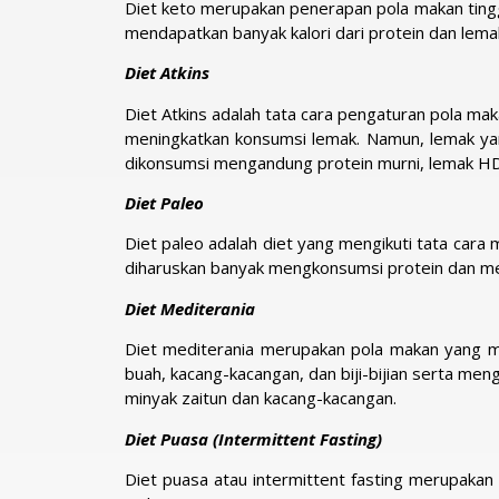
Diet keto merupakan penerapan pola makan tingg
mendapatkan banyak kalori dari protein dan lema
Diet Atkins
Diet Atkins adalah tata cara pengaturan pola ma
meningkatkan konsumsi lemak. Namun, lemak ya
dikonsumsi mengandung protein murni, lemak HDL
Diet Paleo
Diet paleo adalah diet yang mengikuti tata car
diharuskan banyak mengkonsumsi protein dan me
Diet Mediterania
Diet mediterania merupakan pola makan yang m
buah, kacang-kacangan, dan biji-bijian serta me
minyak zaitun dan kacang-kacangan.
Diet Puasa (Intermittent Fasting)
Diet puasa atau intermittent fasting merupak