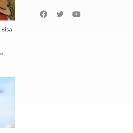
 Bisa
ntar