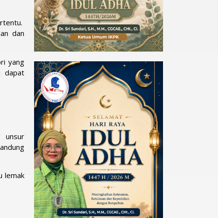
rtentu.
dan dan
ri yang
i dapat
g unsur
andung
au lemak