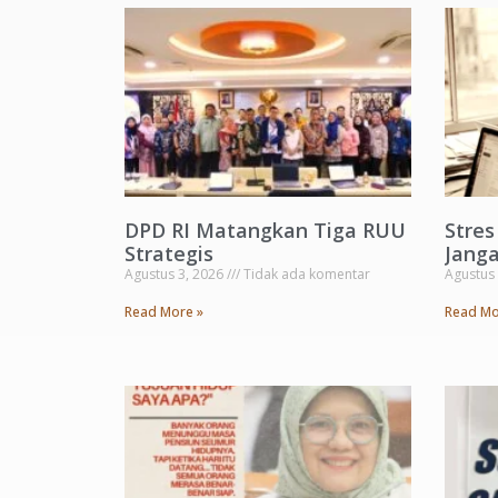
DPD RI Matangkan Tiga RUU
Stre
Strategis
Janga
Agustus 3, 2026
Tidak ada komentar
Agustus
Read More »
Read Mo