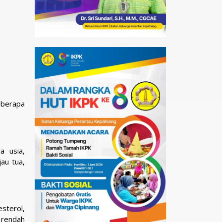
eberapa
a usia,
au tua,
sterol,
 rendah