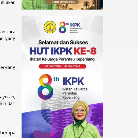
uh akan
an cara
an yang
seorang
ayuran,
nuh dari
eberapa