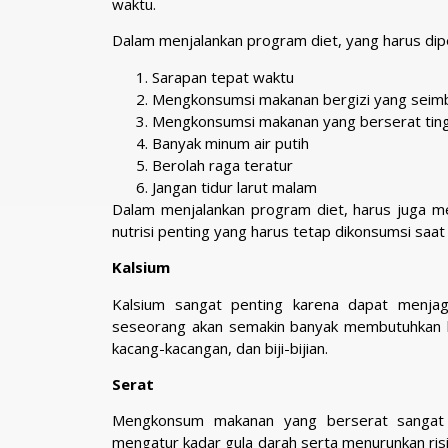
waktu.
Dalam menjalankan program diet, yang harus dipe
Sarapan tepat waktu
Mengkonsumsi makanan bergizi yang seimba
Mengkonsumsi makanan yang berserat ting
Banyak minum air putih
Berolah raga teratur
Jangan tidur larut malam
Dalam menjalankan program diet, harus juga me
nutrisi penting yang harus tetap dikonsumsi saat
Kalsium
Kalsium sangat penting karena dapat menjag
seseorang akan semakin banyak membutuhkan kal
kacang-kacangan, dan biji-bijian.
Serat
Mengkonsum makanan yang berserat sangat b
mengatur kadar gula darah serta menurunkan ris