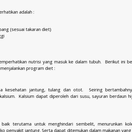
rhatikan adalah :
ng (sesuai takaran diet)
gi
mperhatikan nutrisi yang masuk ke dalam tubuh. Berikut ini b
 menjalankan program diet :
a kesehatan jantung, tulang dan otot. Seiring bertambahny
sium. Kalsium dapat diperoleh dari susu, sayuran berdaun hij
aik terutama untuk menghindari sembelit, menurunkan kole
iko penyakit jantung. Serta dapat ditemukan dalam makanan yang