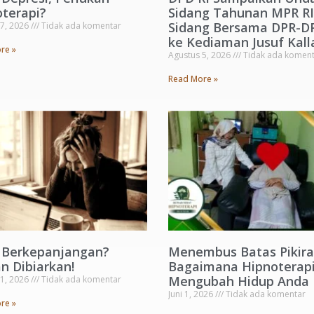
terapi?
Sidang Tahunan MPR RI
Sidang Bersama DPR-D
 7, 2026
Tidak ada komentar
ke Kediaman Jusuf Kall
re »
Agustus 5, 2026
Tidak ada koment
Read More »
s Berkepanjangan?
Menembus Batas Pikira
n Dibiarkan!
Bagaimana Hipnoterapi
Mengubah Hidup Anda
 1, 2026
Tidak ada komentar
Juni 1, 2026
Tidak ada komentar
re »