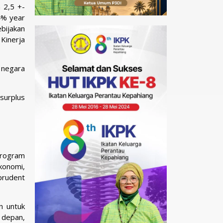
 2,5 +-
4% year
bijakan
Kinerja
 negara
 surplus
 program
konomi,
prudent
n untuk
 depan,