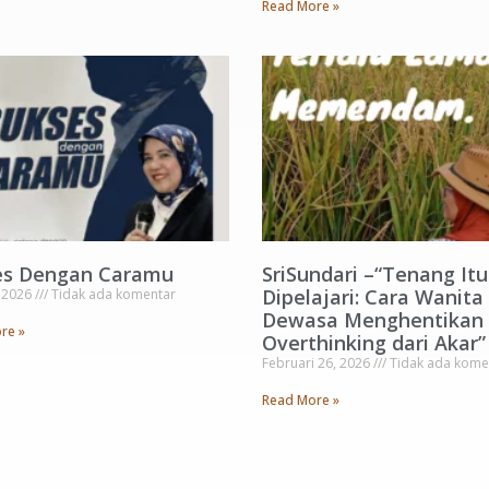
Read More »
es Dengan Caramu
SriSundari –“Tenang Itu
Dipelajari: Cara Wanita
, 2026
Tidak ada komentar
Dewasa Menghentikan
re »
Overthinking dari Akar”
Februari 26, 2026
Tidak ada kome
Read More »