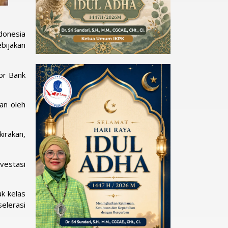
donesia
bijakan
or Bank
an oleh
irakan,
vestasi
k kelas
elerasi