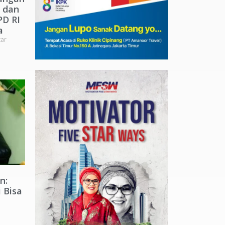
 dan
PD RI
a
ar
n:
 Bisa