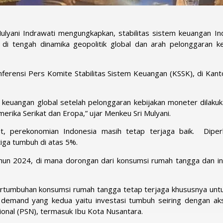
lyani Indrawati mengungkapkan, stabilitas sistem keuangan In
 di tengah dinamika geopolitik global dan arah pelonggaran ke
nferensi Pers Komite Stabilitas Sistem Keuangan (KSSK), di Kant
 keuangan global setelah pelonggaran kebijakan moneter dilakuk
rika Serikat dan Eropa,” ujar Menkeu Sri Mulyani.
, perekonomian Indonesia masih tetap terjaga baik. Diperk
iga tumbuh di atas 5%.
 tahun 2024, di mana dorongan dari konsumsi rumah tangga dan in
ertumbuhan konsumsi rumah tangga tetap terjaga khususnya untu
 demand yang kedua yaitu investasi tumbuh seiring dengan aks
ional (PSN), termasuk Ibu Kota Nusantara.