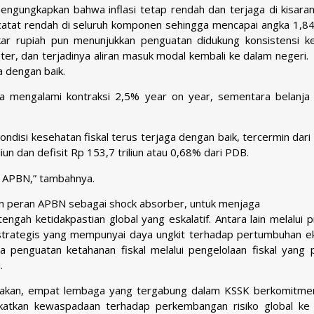
engungkapkan bahwa inflasi tetap rendah dan terjaga di kisaran
rcatat rendah di seluruh komponen sehingga mencapai angka 1,8
ar rupiah pun menunjukkan penguatan didukung konsistensi ke
er, dan terjadinya aliran masuk modal kembali ke dalam negeri. 
 dengan baik.
ra mengalami kontraksi 2,5% year on year, sementara belanja
ondisi kesehatan fiskal terus terjaga dengan baik, tercermin dari
n dan defisit Rp 153,7 triliun atau 0,68% dari PDB.
g APBN,” tambahnya.
an peran APBN sebagai shock absorber, untuk menjaga
tengah ketidakpastian global yang eskalatif. Antara lain melalui
or strategis yang mempunyai daya ungkit terhadap pertumbuhan e
ta penguatan ketahanan fiskal melalui pengelolaan fiskal yang 
i.
takan, empat lembaga yang tergabung dalam KSSK berkomitme
katkan kewaspadaan terhadap perkembangan risiko global ke