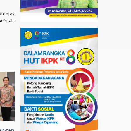
toritas
a Yudhi
angan