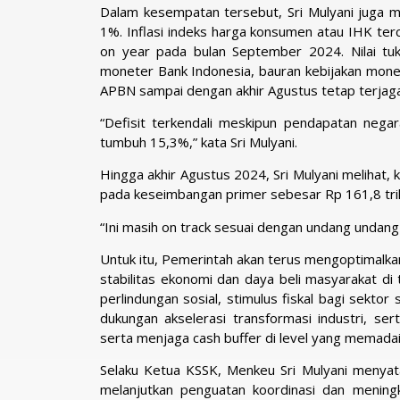
Dalam kesempatan tersebut, Sri Mulyani juga m
1%. Inflasi indeks harga konsumen atau IHK te
on year pada bulan September 2024. Nilai tuk
moneter Bank Indonesia, bauran kebijakan monet
APBN sampai dengan akhir Agustus tetap terjaga
“Defisit terkendali meskipun pendapatan nega
tumbuh 15,3%,” kata Sri Mulyani.
Hingga akhir Agustus 2024, Sri Mulyani melihat, k
pada keseimbangan primer sebesar Rp 161,8 triliu
“Ini masih on track sesuai dengan undang undan
Untuk itu, Pemerintah akan terus mengoptimalk
stabilitas ekonomi dan daya beli masyarakat di 
perlindungan sosial, stimulus fiskal bagi sekt
dukungan akselerasi transformasi industri, ser
serta menjaga cash buffer di level yang memada
Selaku Ketua KSSK, Menkeu Sri Mulyani menya
melanjutkan penguatan koordinasi dan mening