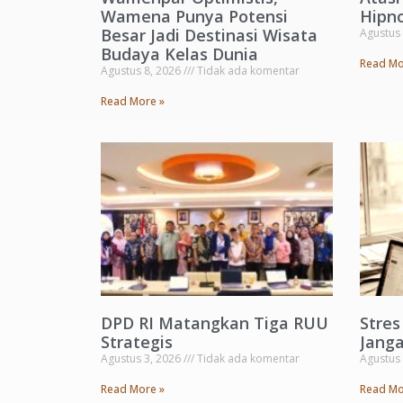
Wamena Punya Potensi
Hipno
Besar Jadi Destinasi Wisata
Agustus
Budaya Kelas Dunia
Read Mo
Agustus 8, 2026
Tidak ada komentar
Read More »
DPD RI Matangkan Tiga RUU
Stre
Strategis
Janga
Agustus 3, 2026
Tidak ada komentar
Agustus
Read More »
Read Mo