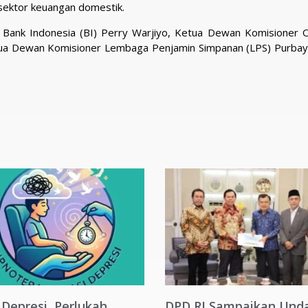
ektor keuangan domestik.
ur Bank Indonesia (BI) Perry Warjiyo, Ketua Dewan Komisioner O
tua Dewan Komisioner Lembaga Penjamin Simpanan (LPS) Purbay
 Depresi, Perlukah
DPD RI Sampaikan Und