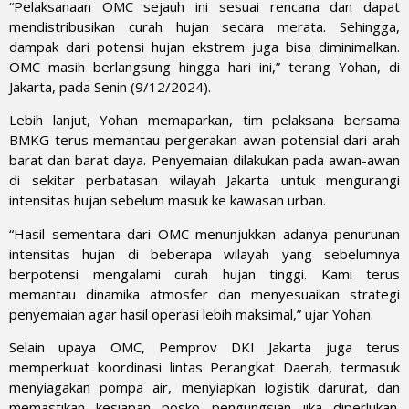
“Pelaksanaan OMC sejauh ini sesuai rencana dan dapat
mendistribusikan curah hujan secara merata. Sehingga,
dampak dari potensi hujan ekstrem juga bisa diminimalkan.
OMC masih berlangsung hingga hari ini,” terang Yohan, di
Jakarta, pada Senin (9/12/2024).
Lebih lanjut, Yohan memaparkan, tim pelaksana bersama
BMKG terus memantau pergerakan awan potensial dari arah
barat dan barat daya. Penyemaian dilakukan pada awan-awan
di sekitar perbatasan wilayah Jakarta untuk mengurangi
intensitas hujan sebelum masuk ke kawasan urban.
“Hasil sementara dari OMC menunjukkan adanya penurunan
intensitas hujan di beberapa wilayah yang sebelumnya
berpotensi mengalami curah hujan tinggi. Kami terus
memantau dinamika atmosfer dan menyesuaikan strategi
penyemaian agar hasil operasi lebih maksimal,” ujar Yohan.
Selain upaya OMC, Pemprov DKI Jakarta juga terus
memperkuat koordinasi lintas Perangkat Daerah, termasuk
menyiagakan pompa air, menyiapkan logistik darurat, dan
memastikan kesiapan posko pengungsian jika diperlukan.