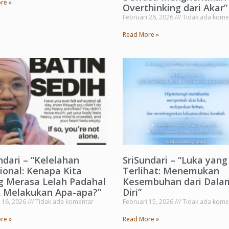
re »
Overthinking dari Akar”
Februari 26, 2026
Tidak ada kome
Read More »
ndari – “Kelelahan
SriSundari – “Luka yang
onal: Kenapa Kita
Terlihat: Menemukan
g Merasa Lelah Padahal
Kesembuhan dari Dala
k Melakukan Apa-apa?”
Diri”
 16, 2026
Tidak ada komentar
Februari 15, 2026
Tidak ada kome
re »
Read More »