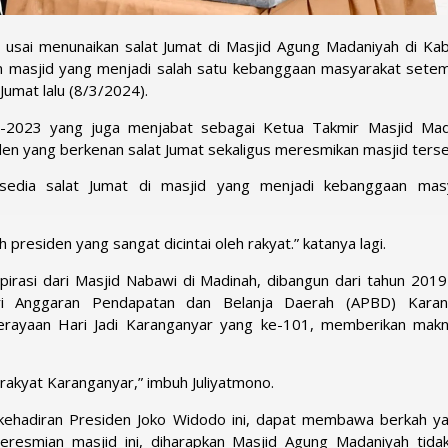
 usai menunaikan salat Jumat di Masjid Agung Madaniyah di Ka
 masjid yang menjadi salah satu kebanggaan masyarakat setemp
umat lalu (8/3/2024).
3-2023 yang juga menjabat sebagai Ketua Takmir Masjid Mad
en yang berkenan salat Jumat sekaligus meresmikan masjid terse
sedia salat Jumat di masjid yang menjadi kebanggaan mas
 presiden yang sangat dicintai oleh rakyat.” katanya lagi.
pirasi dari Masjid Nabawi di Madinah, dibangun dari tahun 2019
ri Anggaran Pendapatan dan Belanja Daerah (APBD) Karan
erayaan Hari Jadi Karanganyar yang ke-101, memberikan mak
 rakyat Karanganyar,” imbuh Juliyatmono.
 kehadiran Presiden Joko Widodo ini, dapat membawa berkah ya
eresmian masjid ini, diharapkan Masjid Agung Madaniyah tida