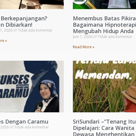
s Berkepanjangan?
Menembus Batas Pikira
n Dibiarkan!
Bagaimana Hipnoterapi
Mengubah Hidup Anda
 1, 2026
Tidak ada komentar
Juni 1, 2026
Tidak ada komentar
re »
Read More »
es Dengan Caramu
SriSundari –“Tenang Itu
Dipelajari: Cara Wanita
, 2026
Tidak ada komentar
Dewasa Menghentikan