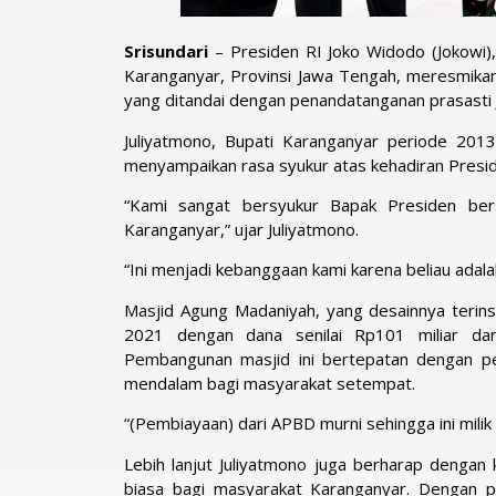
Srisundari
– Presiden RI Joko Widodo (Jokowi),
Karanganyar, Provinsi Jawa Tengah, meresmikan
yang ditandai dengan penandatanganan prasasti J
Juliyatmono, Bupati Karanganyar periode 201
menyampaikan rasa syukur atas kehadiran Presid
“Kami sangat bersyukur Bapak Presiden ber
Karanganyar,” ujar Juliyatmono.
“Ini menjadi kebanggaan kami karena beliau adalah
Masjid Agung Madaniyah, yang desainnya terins
2021 dengan dana senilai Rp101 miliar da
Pembangunan masjid ini bertepatan dengan p
mendalam bagi masyarakat setempat.
“(Pembiayaan) dari APBD murni sehingga ini milik
Lebih lanjut Juliyatmono juga berharap dengan
biasa bagi masyarakat Karanganyar. Dengan p