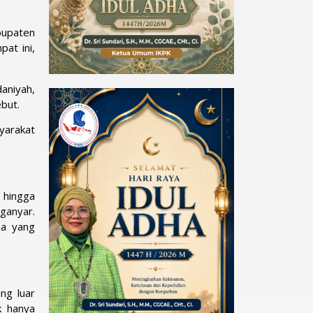
bupaten
at ini,
aniyah,
but.
yarakat
 hingga
ganyar.
na yang
ng luar
k hanya