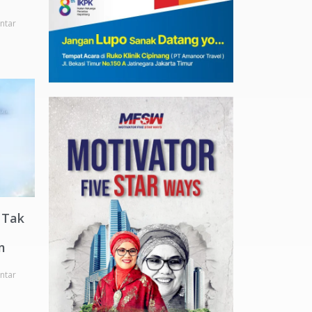
ntar
 Tak
m
ntar