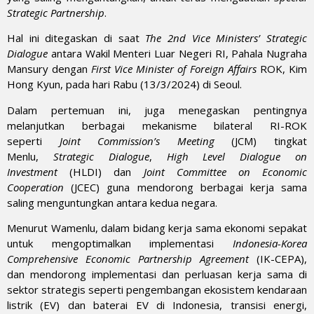
Strategic Partnership
.
Hal ini ditegaskan di saat
The 2nd Vice Ministers’ Strategic
Dialogue
antara Wakil Menteri Luar Negeri RI, Pahala Nugraha
Mansury dengan
First Vice Minister of Foreign Affairs
ROK, Kim
Hong Kyun, pada hari Rabu (13/3/2024) di Seoul.
Dalam pertemuan ini, juga menegaskan pentingnya
melanjutkan berbagai mekanisme bilateral RI-ROK
seperti
Joint Commission’s Meeting
(JCM) tingkat
Menlu,
Strategic Dialogue
,
High Level Dialogue on
Investment
(HLDI) dan
Joint Committee on Economic
Cooperation
(JCEC) guna mendorong berbagai kerja sama
saling menguntungkan antara kedua negara.
Menurut Wamenlu, dalam bidang kerja sama ekonomi sepakat
untuk mengoptimalkan implementasi
Indonesia-Korea
Comprehensive Economic Partnership Agreement
(IK-CEPA),
dan mendorong implementasi dan perluasan kerja sama di
sektor strategis seperti pengembangan ekosistem kendaraan
listrik (EV) dan baterai EV di Indonesia, transisi energi,