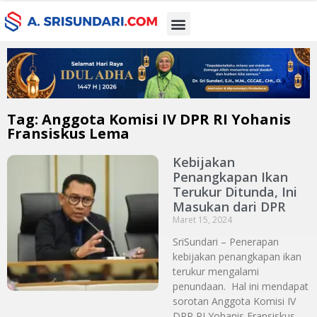
Tag: Anggota Komisi IV DPR RI Yohanis
Fransiskus Lema
Kebijakan
Penangkapan Ikan
Terukur Ditunda, Ini
Masukan dari DPR
Maret 15, 2024
SriSundari – Penerapan
kebijakan penangkapan ikan
terukur mengalami
penundaan. Hal ini mendapat
sorotan Anggota Komisi IV
DPR RI Yohanis Fransiskus