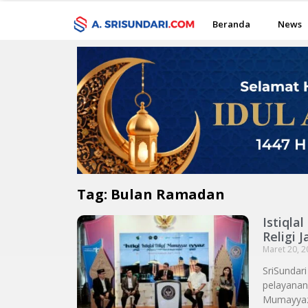
Beranda
News
Tag: Bulan Ramadan
Istiqla
Religi 
Maret 20, 
SriSundar
pelayanan 
Mumayyaz 