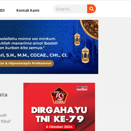
3DI
Kontak Kami
ata
buah
’tikaf