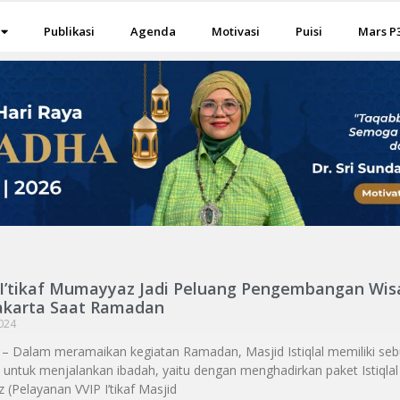
Publikasi
Agenda
Motivasi
Puisi
Mars P
l I’tikaf Mumayyaz Jadi Peluang Pengembangan Wis
Jakarta Saat Ramadan
2024
i – Dalam meramaikan kegiatan Ramadan, Masjid Istiqlal memiliki se
untuk menjalankan ibadah, yaitu dengan menghadirkan paket Istiqlal I
(Pelayanan VVIP I’tikaf Masjid