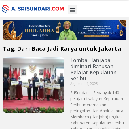
Tag: Dari Baca Jadi Karya untuk Jakarta
Lomba Hanjaba
diminati Ratusan
Pelajar Kepulauan
Seribu
Agustus 14, 2025
SriSundari – Sebanyak 140
pelajar di wilayah Kepulauan
Seribu meramaikan
peringatan Hari Anak Jakarta
Membaca (Hanjaba) tingkat
Kabupaten Kepulauan Seribu
Tahun 2025. Mereka terdiri