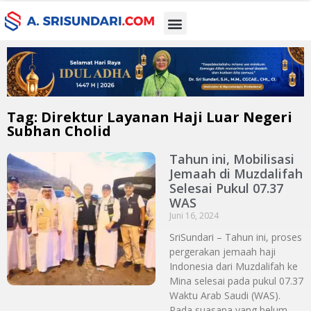
Tag: Direktur Layanan Haji Luar Negeri
Subhan Cholid
Tahun ini, Mobilisasi
Jemaah di Muzdalifah
Selesai Pukul 07.37
WAS
Juni 16, 2024
SriSundari – Tahun ini, proses
pergerakan jemaah haji
Indonesia dari Muzdalifah ke
Mina selesai pada pukul 07.37
Waktu Arab Saudi (WAS).
Pada suasana yang belum