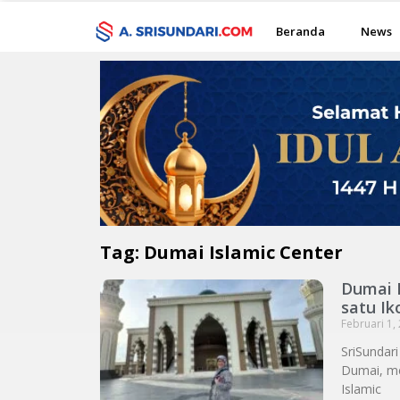
Beranda
News
Tag: Dumai Islamic Center
Dumai 
satu I
Februari 1,
SriSundar
Dumai, me
Islamic