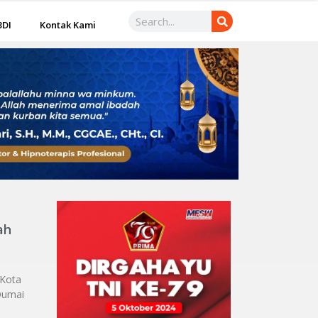
3DI
Kontak Kami
ah
 Kota
Dumai