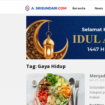
Beranda
News
Tag: Gaya Hidup
Menjad
Juni 25, 202
SriSundar
maupun pr
makan