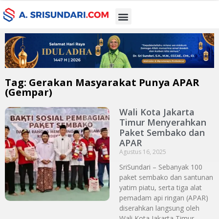
Tag: Gerakan Masyarakat Punya APAR
(Gempar)
Wali Kota Jakarta
Timur Menyerahkan
Paket Sembako dan
APAR
Agustus 16, 2025
SriSundari – Sebanyak 100
paket sembako dan santunan
yatim piatu, serta tiga alat
pemadam api ringan (APAR)
diserahkan langsung oleh
Wali Kota Jakarta Timur,