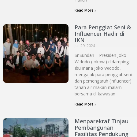
Read More »
Para Penggiat Seni &
Influencer Hadir di
IKN
Juli 29, 2024
SriSundari – Presiden Joko
Widodo (Jokowi) didampingi
Ibu Iriana Joko Widodo,
mengajak para penggiat seni
dan pemengaruh (influencer)
tanah air makan malam
bersama di kawasan
Read More »
Menparekraf Tinjau
Pembangunan
Fasilitas Pendukung