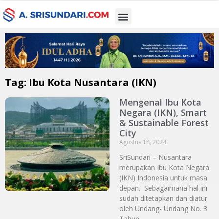
Tag: Ibu Kota Nusantara (IKN)
Mengenal Ibu Kota
Negara (IKN), Smart
& Sustainable Forest
City
Agustus 18, 2024
SriSundari – Nusantara
merupakan Ibu Kota Negara
(IKN) Indonesia untuk masa
depan. Sebagaimana hal ini
sudah ditetapkan dan diatur
oleh Undang- Undang No. 3
Tahun