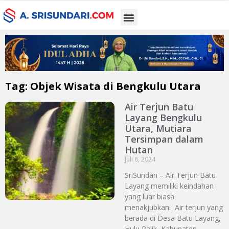
Tag: Objek Wisata di Bengkulu Utara
Air Terjun Batu
Layang Bengkulu
Utara, Mutiara
Tersimpan dalam
Hutan
Juli 6, 2024
SriSundari – Air Terjun Batu
Layang memiliki keindahan
yang luar biasa
menakjubkan. Air terjun yang
berada di Desa Batu Layang,
Hulu Palik, Kabupaten