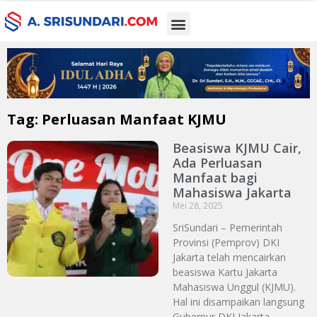
Tag: Perluasan Manfaat KJMU
Beasiswa KJMU Cair,
Ada Perluasan
Manfaat bagi
Mahasiswa Jakarta
Mei 28, 2025
SriSundari – Pemerintah
Provinsi (Pemprov) DKI
Jakarta telah mencairkan
beasiswa Kartu Jakarta
Mahasiswa Unggul (KJMU).
Hal ini disampaikan langsung
Gubernur DKI Jakarta,