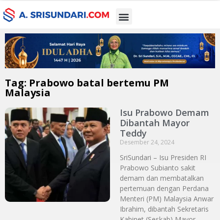
Tag: Prabowo batal bertemu PM
Malaysia
Isu Prabowo Demam
Dibantah Mayor
Teddy
Desember 24, 2024
SriSundari – Isu Presiden RI
Prabowo Subianto sakit
demam dan membatalkan
pertemuan dengan Perdana
Menteri (PM) Malaysia Anwar
Ibrahim, dibantah Sekretaris
Kabinet (Seskab) Mayor