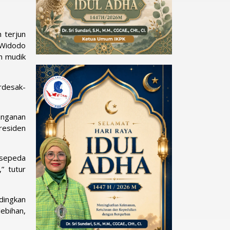
 terjun
 Widodo
n mudik
erdesak-
anganan
residen
 sepeda
” tutur
ndingkan
ebihan,