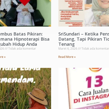
mbus Batas Pikiran:
SriSundari – Ketika Pen
imana Hipnoterapi Bisa
Datang, Tapi Pikiran Ti
ubah Hidup Anda
Tenang
2026
Tidak ada komentar
Maret 6, 2026
Tidak ada komenta
re »
Read More »