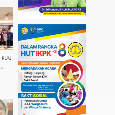
a RUU
ar