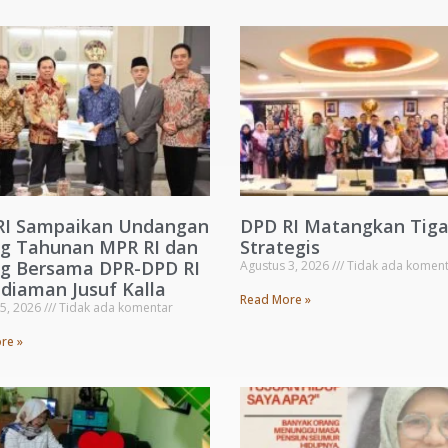
RI Sampaikan Undangan
DPD RI Matangkan Tig
ng Tahunan MPR RI dan
Strategis
ng Bersama DPR-DPD RI
Agustus 3, 2026
Tidak ada koment
diaman Jusuf Kalla
Read More »
 5, 2026
Tidak ada komentar
re »