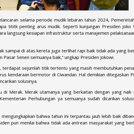
lancaran selama periode mudik lebaran tahun 2024, Pemerintah
pa tititk penting arus mudik. Seperti kunjungan Presiden Joko
cara langsung kesiapan infrastruktur serta manajemen pelaksanaa
k sampai di atas kereta juga terlihat rapi baik tidak ada yang b
un Pasar Senen semuanya baik,” ungkap Presiden Jokowi.
, terdapat sejumlah titik tertentu yang masih membutuhkan pen
 arus kendaraan bermotor di Ciwandan. Hal demikian ditegaskan P
carikan solusinya.
itu di Merak. Merak utamanya yang berkaitan dengan yang naik
 Kementerian Perhubungan ya semuanya sudah dicarikan solusi,
den mengungkapkan bahwa tahun ini terpantau jauh lebih baik diba
siden pun menilai bahwa tidak ada antrean masyarakat yang berl