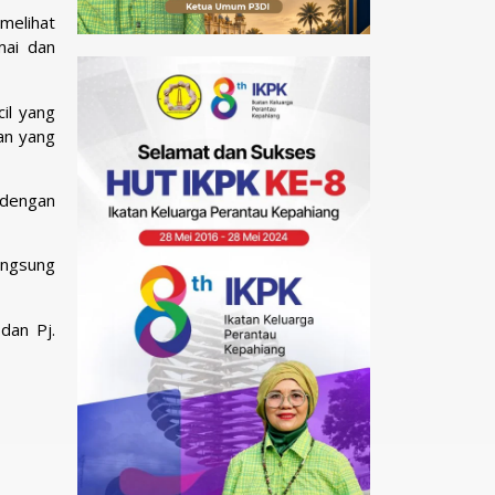
 melihat
mai dan
il yang
an yang
 dengan
angsung
dan Pj.