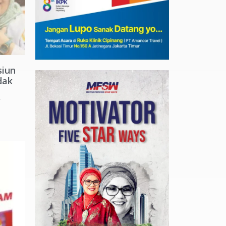
siun
dak
r