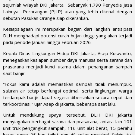
sejumlah wilayah DKI Jakarta. Sebanyak 1.790 Penyedia Jasa
Lainnya Perorangan (PJLP) atau yang lebih dikenal dengan
sebutan Pasukan Orange siap dikerahkan.
Kesiapsiagaan ini merupakan bagian dari langkah antisipasi
DLH menghadapi potensi curah hujan tinggi yang akan terjadi
pada periode Januari hingga Februari 2026.
Kepala Dinas Lingkungan Hidup DKI Jakarta, Asep Kuswanto,
menegaskan kesiapan sumber daya manusia serta sarana dan
prasarana menjadi kunci utama dalam penanganan sampah
saat banjir.
“Fokus kami adalah memastikan sampah tidak menumpuk,
saluran air tetap berfungsi optimal, serta lingkungan warga
terdampak banjir dapat segera dibersihkan secara cepat dan
terkoordinasi,” ujar Asep di Jakarta, beberapa saat lalu.
Untuk mendukung upaya tersebut, DLH DKI Jakarta
menyiagakan berbagai sarana dan prasarana, antara lain 101
unit truk pengangkut sampah, 116 unit alat berat, 15 perahu
karet, serta 25 bus toilet dan 48 toilet portabel. Selain itu,