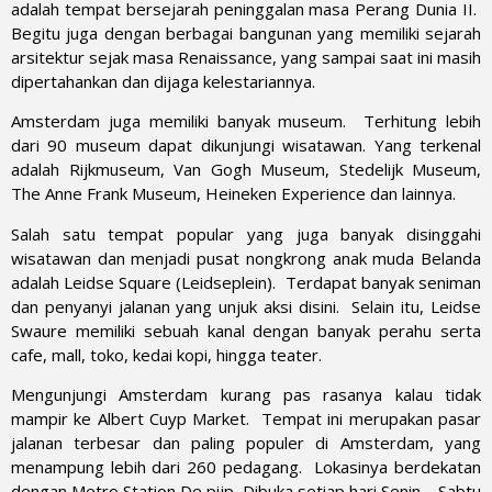
adalah tempat bersejarah peninggalan masa Perang Dunia II.
Begitu juga dengan berbagai bangunan yang memiliki sejarah
arsitektur sejak masa Renaissance, yang sampai saat ini masih
dipertahankan dan dijaga kelestariannya.
Amsterdam juga memiliki banyak museum. Terhitung lebih
dari 90 museum dapat dikunjungi wisatawan. Yang terkenal
adalah Rijkmuseum, Van Gogh Museum, Stedelijk Museum,
The Anne Frank Museum, Heineken Experience dan lainnya.
Salah satu tempat popular yang juga banyak disinggahi
wisatawan dan menjadi pusat nongkrong anak muda Belanda
adalah Leidse Square (Leidseplein). Terdapat banyak seniman
dan penyanyi jalanan yang unjuk aksi disini. Selain itu, Leidse
Swaure memiliki sebuah kanal dengan banyak perahu serta
cafe, mall, toko, kedai kopi, hingga teater.
Mengunjungi Amsterdam kurang pas rasanya kalau tidak
mampir ke Albert Cuyp Market. Tempat ini merupakan pasar
jalanan terbesar dan paling populer di Amsterdam, yang
menampung lebih dari 260 pedagang. Lokasinya berdekatan
dengan Metro Station De pijp. Dibuka setiap hari Senin – Sabtu