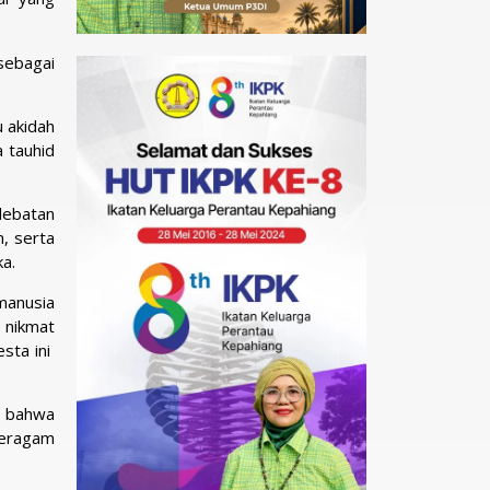
sebagai
 akidah
a tauhid
ebatan
, serta
a.
 manusia
 nikmat
sta ini
, bahwa
beragam