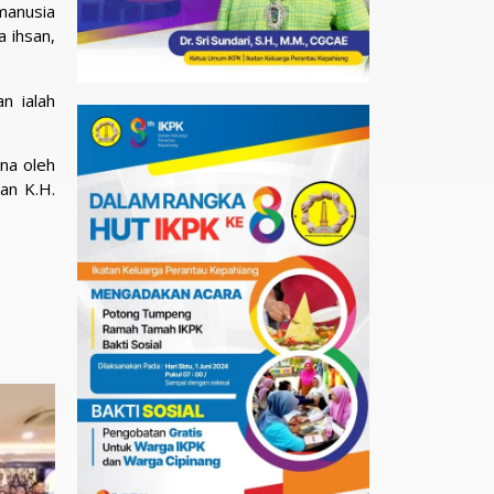
manusia
a ihsan,
n ialah
ana oleh
an K.H.