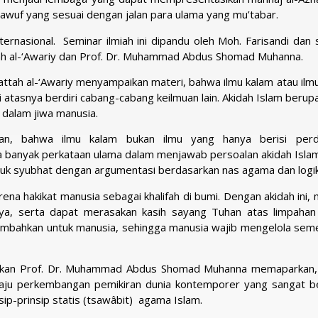
sawuf yang sesuai dengan jalan para ulama yang mu’tabar.
ernasional. Seminar ilmiah ini dipandu oleh Moh. Farisandi dan 
ah al-‘Awariy dan Prof. Dr. Muhammad Abdus Shomad Muhanna.
ttah al-‘Awariy menyampaikan materi, bahwa ilmu kalam atau ilmu
 atasnya berdiri cabang-cabang keilmuan lain. Akidah Islam berup
di dalam jiwa manusia.
n, bahwa ilmu kalam bukan ilmu yang hanya berisi perd
a banyak perkataan ulama dalam menjawab persoalan akidah Islam
tuk syubhat dengan argumentasi berdasarkan nas agama dan logik
rena hakikat manusia sebagai khalifah di bumi. Dengan akidah ini,
a, serta dapat merasakan kasih sayang Tuhan atas limpahan
embahkan untuk manusia, sehingga manusia wajib mengelola seme
paikan Prof. Dr. Muhammad Abdus Shomad Muhanna memaparkan
 laju perkembangan pemikiran dunia kontemporer yang sangat 
p-prinsip statis (tsawâbit) agama Islam.