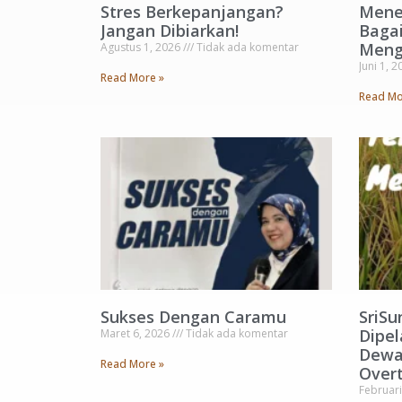
Stres Berkepanjangan?
Mene
Jangan Dibiarkan!
Baga
Meng
Agustus 1, 2026
Tidak ada komentar
Juni 1, 
Read More »
Read Mo
Sukses Dengan Caramu
SriSu
Dipel
Maret 6, 2026
Tidak ada komentar
Dewa
Read More »
Overt
Februari