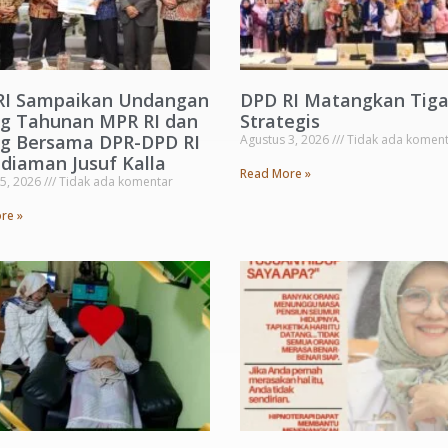
RI Sampaikan Undangan
DPD RI Matangkan Tig
ng Tahunan MPR RI dan
Strategis
ng Bersama DPR-DPD RI
Agustus 3, 2026
Tidak ada koment
diaman Jusuf Kalla
Read More »
 5, 2026
Tidak ada komentar
re »