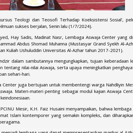
rsus Teologi dan Teosofi Terhadap Koeksistensi Sosial’, pel
lmuan sukses berjalan, Senin lalu (1/7/2024).
ayed, Hay Sadis, Madinat Nasr, Lembaga Aswaja Center yang d
 Muhammad Abdus Shomad Muhanna (Mustasyar Grand Syekh Al-Azh
an Kuliah Ushuluddin Universitas Al-Azhar tahun 2017-2021).
dzir dalam sambutannya mengungkapkan, tujuan keberadaan 
n tentang nilai-nilai Aswaja, serta upaya meningkatkan penghaya
an sehari-hari.
 Center juga bertujuan untuk membentengi warga Nahdliyin Mesi
swaja. Materi-materi penting sebagai modul kajian Aswaja Cente
 keindonesiaan.
 PCINU Mesir, K.H. Faiz Husaini menyampaikan, bahwa lembaga
 umat Islam kontemporer yang semakin kompleks, dan diharapka
 beragama.
at menjadi lembaga yang dapat mempresentasikan manhaj al-Azh