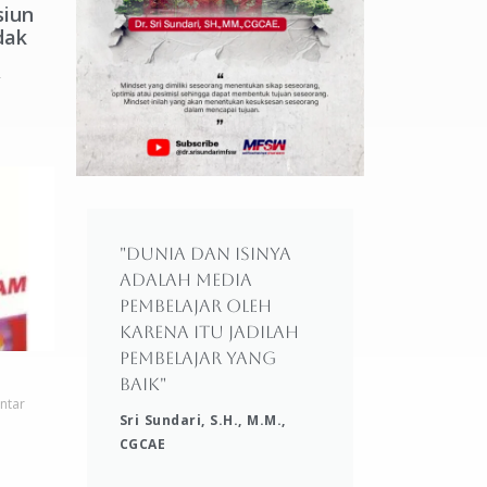
siun
dak
r
"Dunia dan isinya
adalah media
pembelajar oleh
karena itu jadilah
pembelajar yang
baik"
ntar
Sri Sundari, S.H., M.M.,
CGCAE