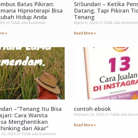
mbus Batas Pikiran:
SriSundari – Ketika Pen
imana Hipnoterapi Bisa
Datang, Tapi Pikiran Ti
ubah Hidup Anda
Tenang
2026
Tidak ada komentar
Maret 6, 2026
Tidak ada komenta
re »
Read More »
ndari –“Tenang Itu Bisa
contoh ebook
ajari: Cara Wanita
Februari 24, 2026
Tidak ada kome
sa Menghentikan
Read More »
hinking dari Akar”
 26, 2026
Tidak ada komentar