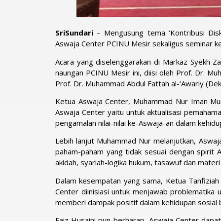
SriSundari
– Mengusung tema ‘Kontribusi Disku
Aswaja Center PCINU Mesir sekaligus seminar kei
Acara yang diselenggarakan di Markaz Syekh Z
naungan PCINU Mesir ini, diisi oleh Prof. Dr.
Prof. Dr. Muhammad Abdul Fattah al-‘Awariy (Dek
Ketua Aswaja Center, Muhammad Nur Iman Mun
Aswaja Center yaitu untuk aktualisasi pemahama
pengamalan nilai-nilai ke-Aswaja-an dalam kehidup
Lebih lanjut Muhammad Nur melanjutkan, Aswaja
paham-paham yang tidak sesuai dengan spirit A
akidah, syariah-logika hukum, tasawuf dan materi
Dalam kesempatan yang sama, Ketua Tanfiziah
Center diinisiasi untuk menjawab problematika
memberi dampak positif dalam kehidupan sosial
Faiz Husaini pun berharap, Aswaja Center dap