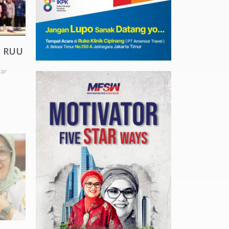
a RUU
ar