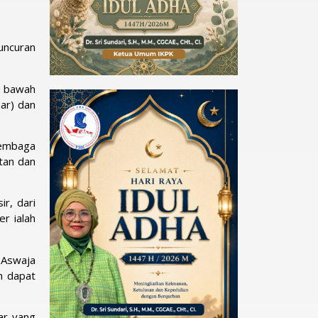
uncuran
i bawah
ar) dan
lembaga
tan dan
r, dari
r ialah
 Aswaja
n dapat
ar yang