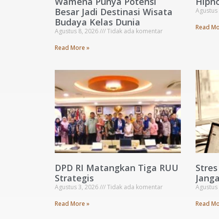
Wamena Punya Potensi
Hipno
Besar Jadi Destinasi Wisata
Agustus
Budaya Kelas Dunia
Read Mo
Agustus 8, 2026
Tidak ada komentar
Read More »
DPD RI Matangkan Tiga RUU
Stre
Strategis
Janga
Agustus 3, 2026
Tidak ada komentar
Agustus
Read More »
Read Mo