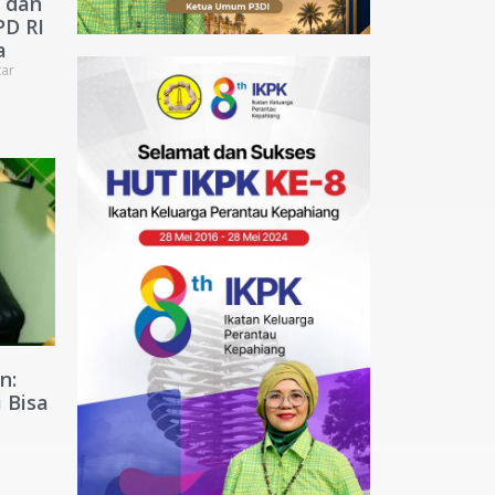
 dan
PD RI
a
ar
n:
 Bisa