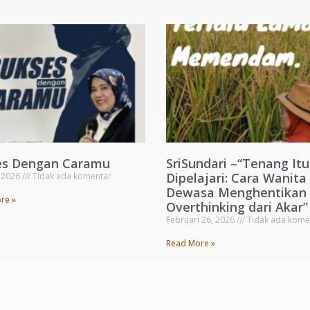
es Dengan Caramu
SriSundari –“Tenang Itu
Dipelajari: Cara Wanita
, 2026
Tidak ada komentar
Dewasa Menghentikan
re »
Overthinking dari Akar”
Februari 26, 2026
Tidak ada kome
Read More »