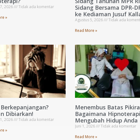
terapi?
Sidang Tahunan MPR RI
Sidang Bersama DPR-D
 7, 2026
Tidak ada komentar
ke Kediaman Jusuf Kall
re »
Agustus 5, 2026
Tidak ada koment
Read More »
s Berkepanjangan?
Menembus Batas Pikira
n Dibiarkan!
Bagaimana Hipnoterapi
Mengubah Hidup Anda
 1, 2026
Tidak ada komentar
Juni 1, 2026
Tidak ada komentar
re »
Read More »