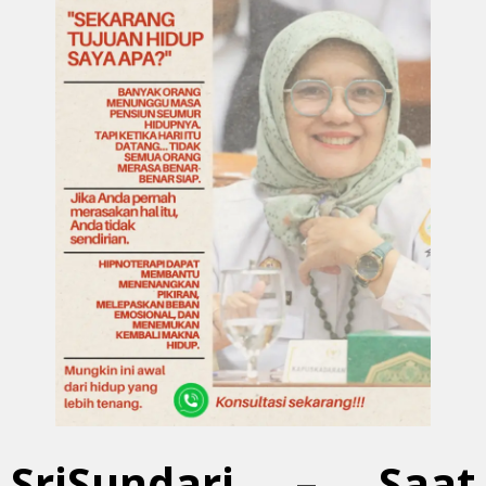
SriSundari – Saat