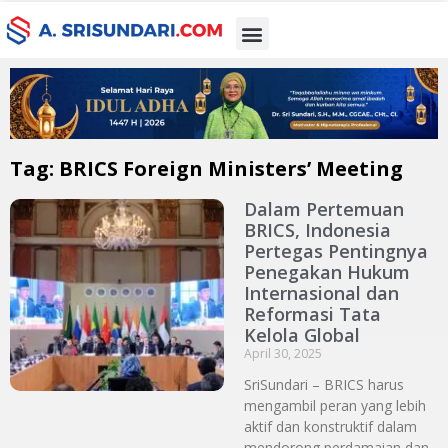
Tag: BRICS Foreign Ministers’ Meeting
Dalam Pertemuan
BRICS, Indonesia
Pertegas Pentingnya
Penegakan Hukum
Internasional dan
Reformasi Tata
Kelola Global
April 30, 2025
SriSundari – BRICS harus
mengambil peran yang lebih
aktif dan konstruktif dalam
mendorong perdamaian dan