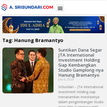
Tag: Hanung Bramantyo
Suntikan Dana Segar
JTA International
Investment Holding
Siap Kembangkan
Studio Gamplong-nya
Hanung Bramantyo
Juni 6, 2024
SriSundari – JTA International
Investment Holding siap
menanamkan investasinya
dalam pengembangan Studio
Alam Film Gamplong milik