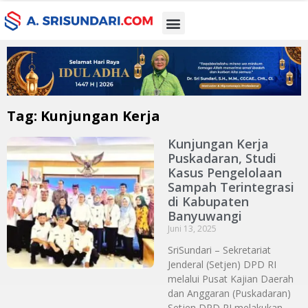
Tag: Kunjungan Kerja
Kunjungan Kerja
Puskadaran, Studi
Kasus Pengelolaan
Sampah Terintegrasi
di Kabupaten
Banyuwangi
Juni 13, 2025
SriSundari – Sekretariat
Jenderal (Setjen) DPD RI
melalui Pusat Kajian Daerah
dan Anggaran (Puskadaran)
Setjen DPD RI melakukan