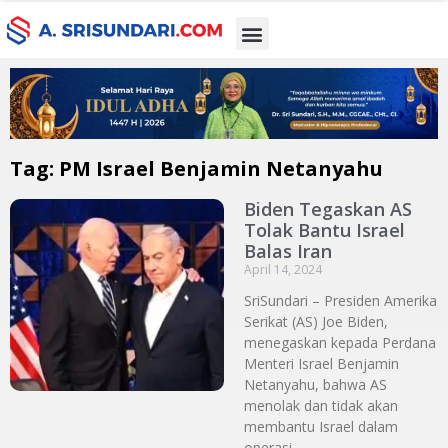
Tag: PM Israel Benjamin Netanyahu
Biden Tegaskan AS
Tolak Bantu Israel
Balas Iran
April 14, 2024
SriSundari – Presiden Amerika
Serikat (AS) Joe Biden,
menegaskan kepada Perdana
Menteri Israel Benjamin
Netanyahu, bahwa AS
menolak dan tidak akan
membantu Israel dalam
operasi