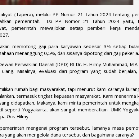
akyat (Tapera), melalui PP Nomor 21 Tahun 2024 tentang pe
hkan pemerintah. Isi PP Nomor 21 Tahun 2024 yaitu, t
at, pemerintah mewajibkan setiap pemberi kerja mendaf
027.
h akan memotong gaji para karyawan sebesar 3% setiap bula
sahaan menanggung 0,5%, dan sisanya dipotong dari gaji pekerja.
 Dewan Perwakilan Daerah (DPD) RI Dr. H. Hilmy Muhammad, M.A
lang. Misalnya, evaluasi dari program yang sudah berjalan, 
likan rumah bagi masyarakat, tapi menurut kami caranya kurang
jalankan, termasuk tingkat kepuasan masyarakat. Kami menerima k
ang didapatkan. Makanya, kami minta pemerintah untuk mengkaji
cil seperti Yogyakarta, akan sangat memberatkan. UMK Yogyaka
sapa Gus Hilmy.
 pemerintah mengenai program tersebut, lamanya masa pemo
apa yang akan mengelola dana tersebut dan bagaimana caranya?