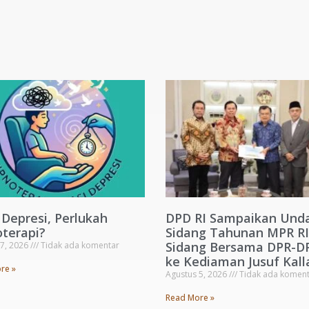
 Depresi, Perlukah
DPD RI Sampaikan Und
terapi?
Sidang Tahunan MPR RI
Sidang Bersama DPR-D
 7, 2026
Tidak ada komentar
ke Kediaman Jusuf Kall
re »
Agustus 5, 2026
Tidak ada koment
Read More »