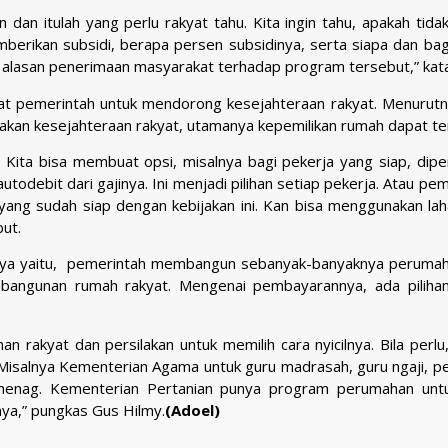
an itulah yang perlu rakyat tahu. Kita ingin tahu, apakah tidak
mberikan subsidi, berapa persen subsidinya, serta siapa dan ba
i alasan penerimaan masyarakat terhadap program tersebut,” kat
at pemerintah untuk mendorong kesejahteraan rakyat. Menurutn
akan kesejahteraan rakyat, utamanya kepemilikan rumah dapat te
 Kita bisa membuat opsi, misalnya bagi pekerja yang siap, diper
odebit dari gajinya. Ini menjadi pilihan setiap pekerja. Atau pe
ang sudah siap dengan kebijakan ini. Kan bisa menggunakan laha
ut.
innya yaitu, pemerintah membangun sebanyak-banyaknya perumaha
bangunan rumah rakyat. Mengenai pembayarannya, ada pilihan-
rakyat dan persilakan untuk memilih cara nyicilnya. Bila perlu,
isalnya Kementerian Agama untuk guru madrasah, guru ngaji, pe
menag. Kementerian Pertanian punya program perumahan unt
nya,” pungkas Gus Hilmy.
(Adoel)