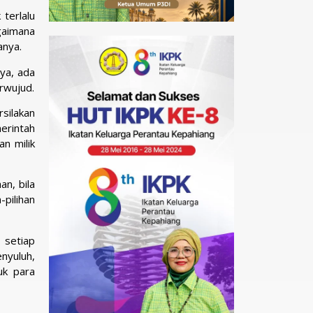
 terlalu
gaimana
anya.
ya, ada
rwujud.
silakan
merintah
n milik
n, bila
pilihan
 setiap
nyuluh,
uk para