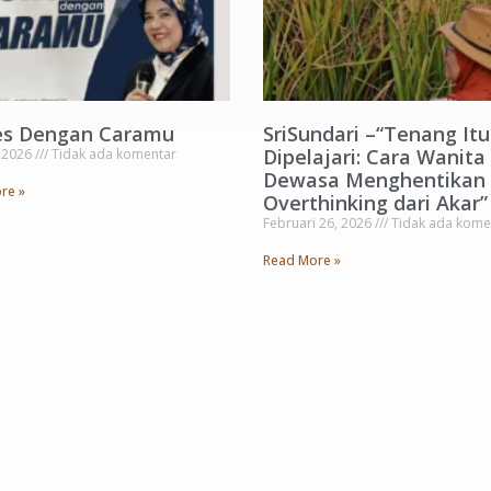
es Dengan Caramu
SriSundari –“Tenang Itu
Dipelajari: Cara Wanita
, 2026
Tidak ada komentar
Dewasa Menghentikan
re »
Overthinking dari Akar”
Februari 26, 2026
Tidak ada kome
Read More »