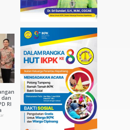
angan
 dan
PD RI
a
ar