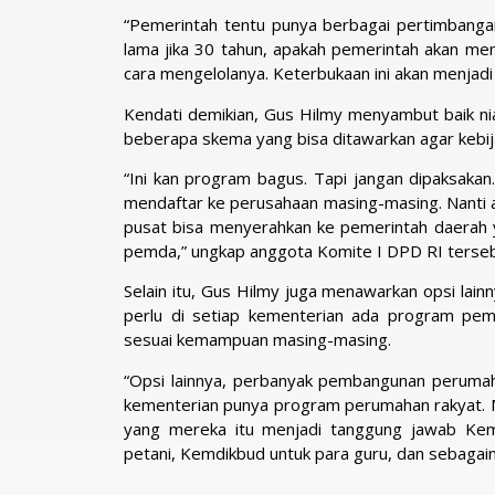
“Pemerintah tentu punya berbagai pertimbangan d
lama jika 30 tahun, apakah pemerintah akan me
cara mengelolanya. Keterbukaan ini akan menjad
Kendati demikian, Gus Hilmy menyambut baik ni
beberapa skema yang bisa ditawarkan agar kebij
“Ini kan program bagus. Tapi jangan dipaksakan.
mendaftar ke perusahaan masing-masing. Nanti aut
pusat bisa menyerahkan ke pemerintah daerah y
pemda,” ungkap anggota Komite I DPD RI terseb
Selain itu, Gus Hilmy juga menawarkan opsi la
perlu di setiap kementerian ada program pem
sesuai kemampuan masing-masing.
“Opsi lainnya, perbanyak pembangunan perumahan 
kementerian punya program perumahan rakyat. M
yang mereka itu menjadi tanggung jawab Ke
petani, Kemdikbud untuk para guru, dan sebagai