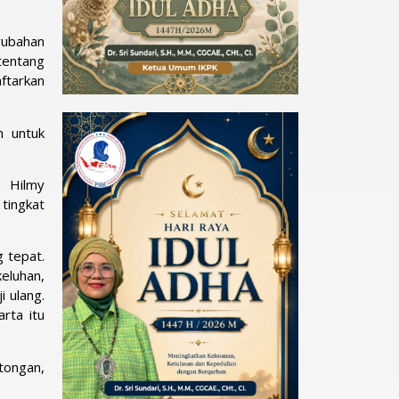
rubahan
entang
tarkan
n untuk
. Hilmy
tingkat
 tepat.
eluhan,
 ulang.
rta itu
tongan,