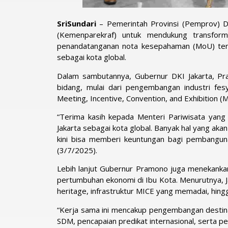
SriSundari
– Pemerintah Provinsi (Pemprov) D
(Kemenparekraf) untuk mendukung transform
penandatanganan nota kesepahaman (MoU) ten
sebagai kota global.
Dalam sambutannya, Gubernur DKI Jakarta, Pr
bidang, mulai dari pengembangan industri fes
Meeting, Incentive, Convention, and Exhibition (M
“Terima kasih kepada Menteri Pariwisata yan
Jakarta sebagai kota global. Banyak hal yang ak
kini bisa memberi keuntungan bagi pembanguna
(3/7/2025).
Lebih lanjut Gubernur Pramono juga menekankan
pertumbuhan ekonomi di Ibu Kota. Menurutnya, Jak
heritage, infrastruktur MICE yang memadai, hing
“Kerja sama ini mencakup pengembangan destina
SDM, pencapaian predikat internasional, serta p