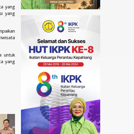
ta yang
si yang
mpaikan
iwisata
a untuk
ta yang