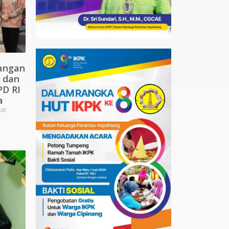
angan
 dan
PD RI
a
ar