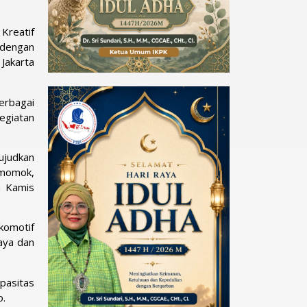
Kreatif
 dengan
Jakarta
erbagai
egiatan
ujudkan
i momok,
a Kamis
komotif
daya dan
pasitas
o.