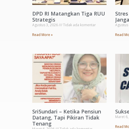
DPD RI Matangkan Tiga RUU
Stre
Strategis
Janga
Agustus 3, 2026
Tidak ada komentar
Agustus
Read More »
Read Mo
SriSundari – Ketika Pensiun
Suks
Datang, Tapi Pikiran Tidak
Maret 6
Tenang
Read Mo
Maret 6, 2026
Tidak ada komentar