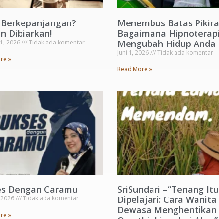
s Berkepanjangan?
Menembus Batas Pikira
n Dibiarkan!
Bagaimana Hipnoterapi
Mengubah Hidup Anda
 1, 2026
Tidak ada komentar
Juni 1, 2026
Tidak ada komentar
re »
Read More »
es Dengan Caramu
SriSundari –“Tenang Itu
Dipelajari: Cara Wanita
, 2026
Tidak ada komentar
Dewasa Menghentikan
re »