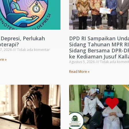
 Depresi, Perlukah
DPD RI Sampaikan Und
terapi?
Sidang Tahunan MPR RI
Sidang Bersama DPR-D
 7, 2026
Tidak ada komentar
ke Kediaman Jusuf Kall
re »
Agustus 5, 2026
Tidak ada koment
Read More »