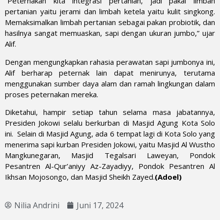
“Peternakan kita integrasi pertanian, jadi pakai limbah
pertanian yaitu jerami dan limbah ketela yaitu kulit singkong.
Memaksimalkan limbah pertanian sebagai pakan probiotik, dan
hasilnya sangat memuaskan, sapi dengan ukuran jumbo,” ujar
Alif.
Dengan mengungkapkan rahasia perawatan sapi jumbonya ini,
Alif berharap peternak lain dapat menirunya, terutama
menggunakan sumber daya alam dan ramah lingkungan dalam
proses peternakan mereka.
Diketahui, hampir setiap tahun selama masa jabatannya,
Presiden Jokowi selalu berkurban di Masjid Agung Kota Solo
ini. Selain di Masjid Agung, ada 6 tempat lagi di Kota Solo yang
menerima sapi kurban Presiden Jokowi, yaitu Masjid Al Wustho
Mangkunegaran, Masjid Tegalsari Laweyan, Pondok
Pesantren Al-Qur’aniyy Az-Zayadiyy, Pondok Pesantren Al
Ikhsan Mojosongo, dan Masjid Sheikh Zayed.
(Adoel)
Nilia Andrini
Juni 17, 2024