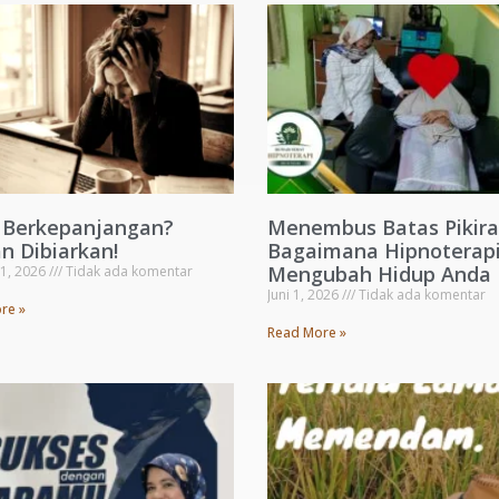
s Berkepanjangan?
Menembus Batas Pikira
n Dibiarkan!
Bagaimana Hipnoterapi
Mengubah Hidup Anda
 1, 2026
Tidak ada komentar
Juni 1, 2026
Tidak ada komentar
re »
Read More »