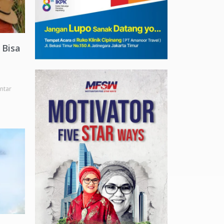
 Bisa
ntar