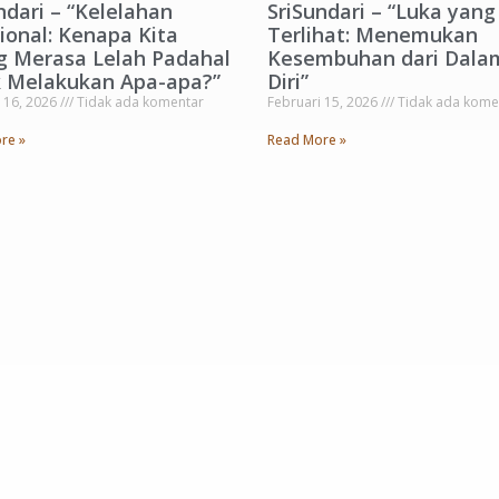
ndari – “Kelelahan
SriSundari – “Luka yang
onal: Kenapa Kita
Terlihat: Menemukan
g Merasa Lelah Padahal
Kesembuhan dari Dala
k Melakukan Apa-apa?”
Diri”
 16, 2026
Tidak ada komentar
Februari 15, 2026
Tidak ada kome
re »
Read More »