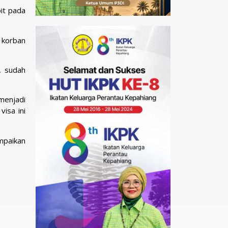
bit pada
 korban
, sudah
menjadi
isa ini
mpaikan