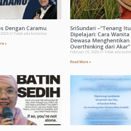
es Dengan Caramu
SriSundari –“Tenang Itu
Dipelajari: Cara Wanita
, 2026
Tidak ada komentar
Dewasa Menghentikan
re »
Overthinking dari Akar”
Februari 26, 2026
Tidak ada kome
Read More »