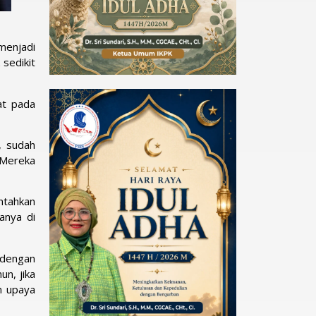
menjadi
 sedikit
at pada
, sudah
 Mereka
ntahkan
anya di
dengan
un, jika
n upaya